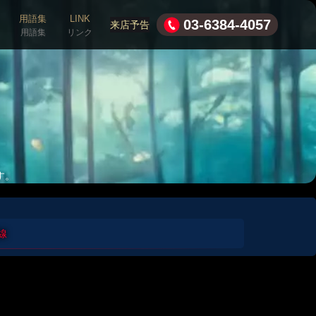
用語集
LINK
03-6384-4057
来店予告
用語集
リンク
す。
線