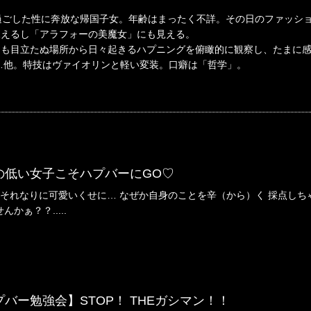
過ごした性に奔放な帰国子女。年齢はまったく不詳。その日のファッシ
見えるし「アラフォーの美魔女」にも見える。
も目立たぬ場所から日々起きるハプニングを俯瞰的に観察し、たまに感
…他。特技はヴァイオリンと軽い変装。口癖は「哲学」。
定力の低い女子こそハプバーにGO♡
それなりに可愛いくせに… なぜか自身のことを辛（から）く 採点しち
かぁ？？.....
：ハプバー勉強会】STOP！ THEガシマン！！