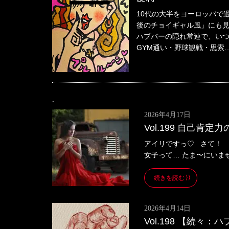
10代の大半をヨーロッパで
後のチョイギャル風」にも
ハプバーの隠れ常連で、いつ
GYM通い・野球観戦・思索
`
2026年4月17日
Vol.199 自己肯
アイリですっ♡ さて！ 
女子って… たま〜にいません
続きを読む
2026年4月14日
Vol.198 【続々