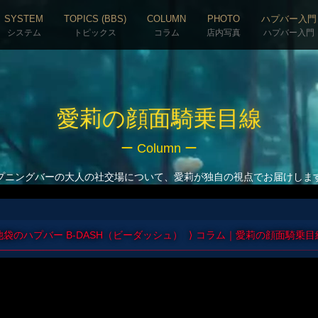
SYSTEM
TOPICS (BBS)
COLUMN
PHOTO
ハプバー入門
システム
トピックス
コラム
店内写真
ハプバー入門
愛莉の顔面騎乗目線
ー Column ー
プニングバーの大人の社交場について、愛莉が独自の視点でお届けしま
池袋のハプバー B-DASH（ビーダッシュ）
コラム｜愛莉の顔面騎乗目