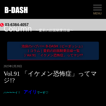
MENU
03-6384-4057
Column
愛莉の顔面騎乗目線
池袋のハプバー B-DASH（ビーダッシュ）
コラム｜愛莉の顔面騎乗目線一覧
Vol.91 「イケメン恐怖症」ってマジ!?
2025年2月20日
Vol.91 「イケメン恐怖症」ってマ
ジ!?
アイリ
ハ〜〜〜イ！
でーす♡