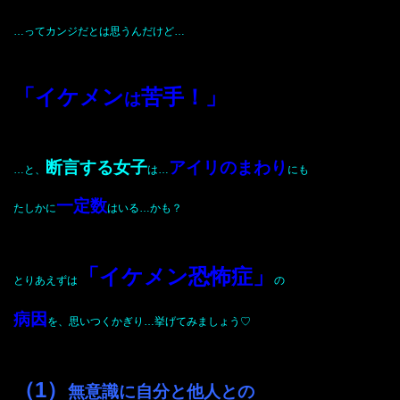
…ってカンジだとは思うんだけど…
「イケメン
苦手！」
は
断言する女子
アイリのまわり
…と、
は…
にも
一定数
たしかに
はいる…かも？
「イケメン恐怖症」
とりあえずは
の
病因
を、
思いつくかぎり…挙げてみましょう♡
（1）
無意識に自分と他人との