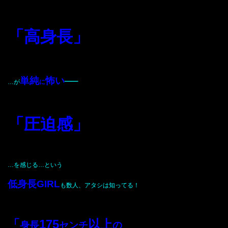
「高身長」
単純
怖い
──
…が
に
「圧迫感」
…を感じる…という
低身長GIRL
も数人、アタシは知ってる！
「
175
以上
身長
センチ
の