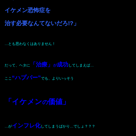
イケメン恐怖症を
治す必要なんてないだろ!?」
…とも思わなくはありません！
「治療」
成功
だって、ヘタに
が
してしまえば…
“ハプバー”
ここ
でも、よりいっそう
「イケメン
価値」
の
インフレ化
…が
してしまうばかり…でしょ？？？