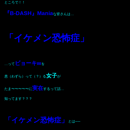
ところで！！
『B-DASH』Mania
な皆さんは…
「イケメン恐怖症」
ビョーキw
…って
を
女子
患（わずら）って（？）る
が
実在
たま〜〜〜〜〜に
するって話…
知ってます？？？
「イケメン恐怖症」
とは──