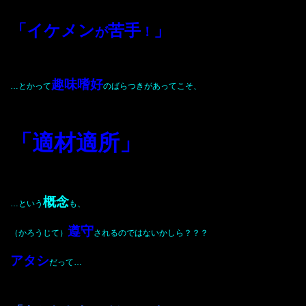
「イケメン
苦手
」
が
！
趣味嗜好
…とかって
のばらつきがあってこそ、
「適材適所」
概念
…という
も、
遵守
（かろうじて）
されるのではないかしら？？？
アタシ
だって…