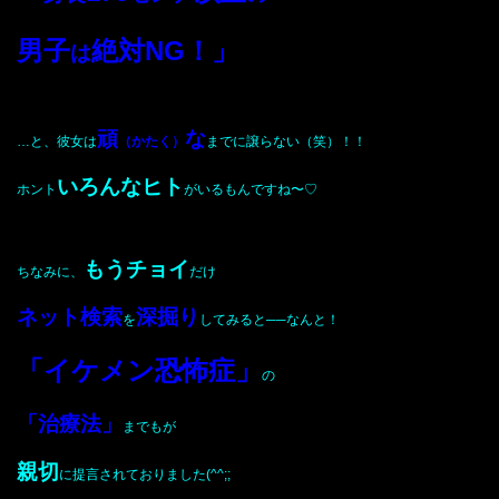
男子
絶対NG！」
は
頑
な
…と、彼女は
（かたく）
までに譲らない（笑）！！
いろんなヒト
ホント
がいるもんですね〜♡
もうチョイ
ちなみに、
だけ
ネット検索
深掘り
を
してみると──なんと！
「イケメン恐怖症」
の
「治療法」
までもが
親切
に提言されておりました(^^;;