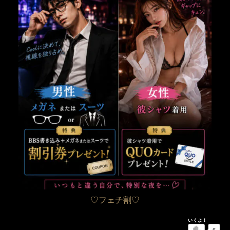
♡フェチ割♡