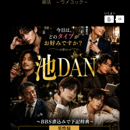
昼活 ～ウメコック～
16