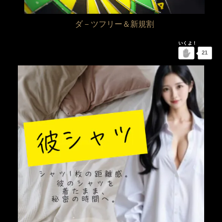
ダ－ツフリー＆新規割
21