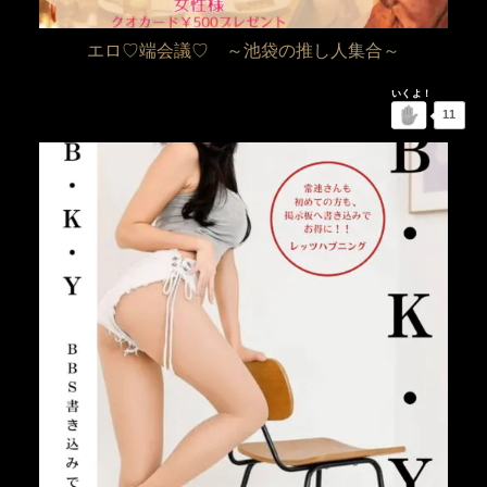
エロ♡端会議♡ ～池袋の推し人集合～
11