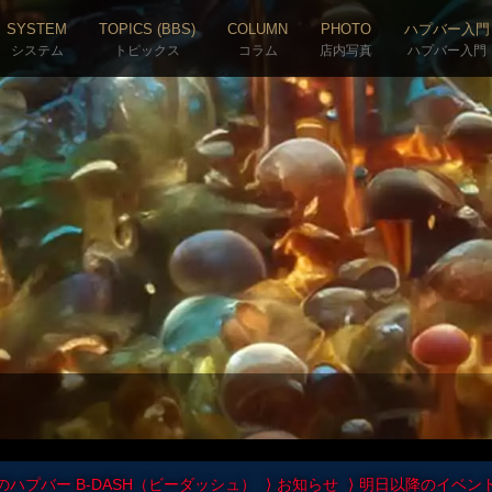
SYSTEM
TOPICS (BBS)
COLUMN
PHOTO
ハプバー入門
システム
トピックス
コラム
店内写真
ハプバー入門
のハプバー B-DASH（ビーダッシュ）
お知らせ
明日以降のイベン