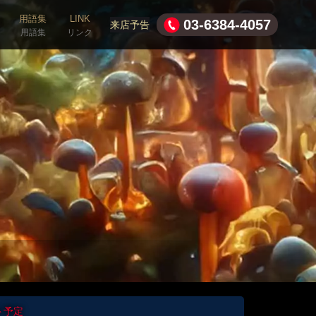
用語集
LINK
03-6384-4057
来店予告
用語集
リンク
ト予定