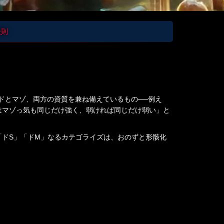
法則
サドとマゾ、両方の資質を兼ね備えているもの──例え
間はマゾっ気も同じだけ強く、弱ければ同じだけ弱い」と
ドS」「ドM」なるカテゴライズは、おのずと形骸化