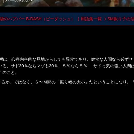
｜バーのAtoZ
袋のハプバー B-DASH（ビーダッシュ）
用語集一覧
SM振り子の
神状態は、心療内科的な見地からしても異常であり、健常な人間なら必ず
ている、サド30％ならマゾも30％、５％なら５％──サドっ気の強い人
 のこと。
するか」ではなく、Ｓ〜Ｍ間の「振り幅の大小」だということになり、「