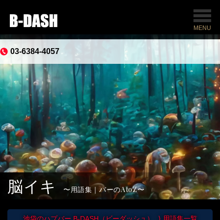
MENU
03-6384-4057
脳イキ
用語集｜バーのAtoZ
池袋のハプバー B-DASH（ビーダッシュ）
用語集一覧