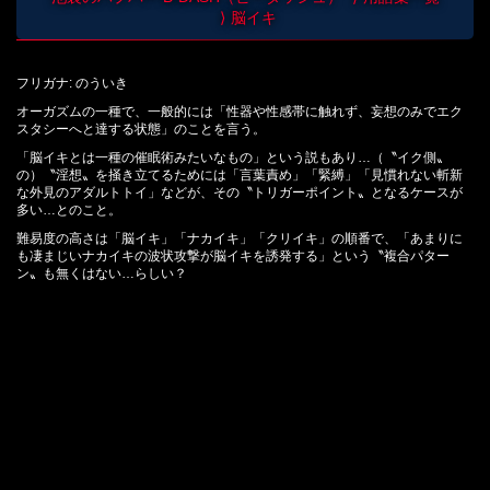
脳イキ
フリガナ: のういき
オーガズムの一種で、一般的には「性器や性感帯に触れず、妄想のみでエク
スタシーへと達する状態」のことを言う。
「脳イキとは一種の催眠術みたいなもの」という説もあり…（〝イク側〟
の）〝淫想〟を掻き立てるためには「言葉責め」「緊縛」「見慣れない斬新
な外見のアダルトトイ」などが、その〝トリガーポイント〟となるケースが
多い…とのこと。
難易度の高さは「脳イキ」「ナカイキ」「クリイキ」の順番で、「あまりに
も凄まじいナカイキの波状攻撃が脳イキを誘発する」という〝複合パター
ン〟も無くはない…らしい？