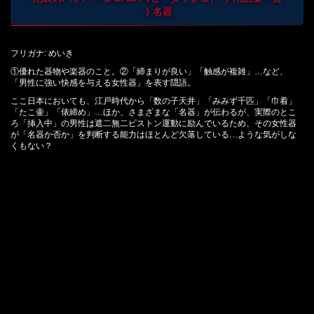
名器
フリガナ: めいき
①優れた器物や楽器のこと。②「締まりが良い」「触感が複雑」…など、
「男性に強い快感を与える女性器」を表す隠語。
ここ日本においても、江戸時代から「数の子天井」「みみず千匹」「巾着」
「たこ壷」「俵締め」…ほか、さまざまな「名器」が伝わるが、実際のとこ
ろ「挿入中」の男性は遮二無二ピストン運動に励んでいるため、その女性器
が「名器か否か」を判断する能力はほとんど欠落している…ような気がしな
くもない？