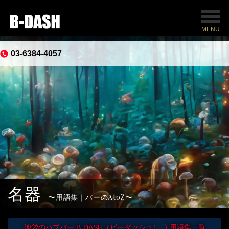
MENU
03-6384-4057
名器
用語集｜バーのAtoZ
池袋のハプバー B-DASH（ビーダッシュ）
用語集一覧