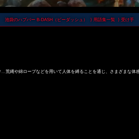
池袋のハプバー B-DASH（ビーダッシュ）
用語集一覧
受け手
け…荒縄や綿ロープなどを用いて人体を縛ることを通じ、さまざまな体