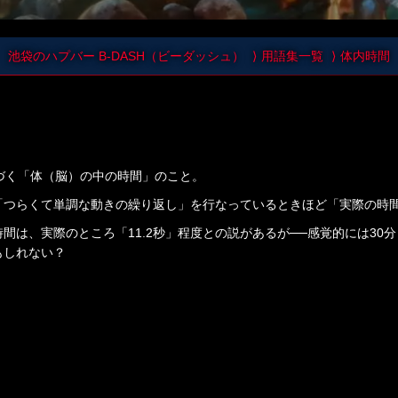
池袋のハプバー B-DASH（ビーダッシュ）
用語集一覧
体内時間
づく「体（脳）の中の時間」のこと。
「つらくて単調な動きの繰り返し」を行なっているときほど「実際の時
間は、実際のところ「11.2秒」程度との説があるが──感覚的には30
もしれない？