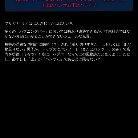
上はハンサム下はパンイチ
フリガナ: うえははんさむしたはぱんいち
多くの「ハプニングバー」においては時おり遭遇できるが、従来社会ではな
かなかお目にかかることができないシュールな光景。
独特の淫猥な “空気” に触発（？）され「張り切りすぎた」…もしくは「まだ
物足りない」男子が、トップスにパンツ一丁（またはパンツ一丁のみ）で店
内を彷徨（うろつ）く姿は、ハプバーならではの風物詩だと言えよう。ただ
し、必ずしも「上」が「ハンサム」であるとは限らない？