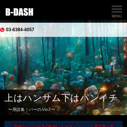
MENU
03-6384-4057
上はハンサム下はパンイチ
用語集｜バーのAtoZ
池袋のハプバー B-DASH（ビーダッシュ）
用語集一覧