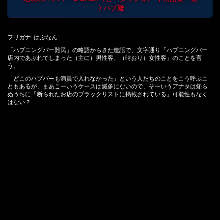
ハプ難
フリガナ: はぷなん
「ハプニングバー難民」の略語からきた造語で、文字通り「ハプニングバー
店内であぶれてしまった（主に）男性客、（時おり）女性客」のことを言
う。
「どこのハプバーも満員で入れなかった」という人たちのことをこう呼ぶこ
ともあるが、まあこーいうケースは滅多にないので、そーいうアナタは知ら
ぬうちに「断られたお店のブラックリストに掲載されている」可能性もなく
はない？