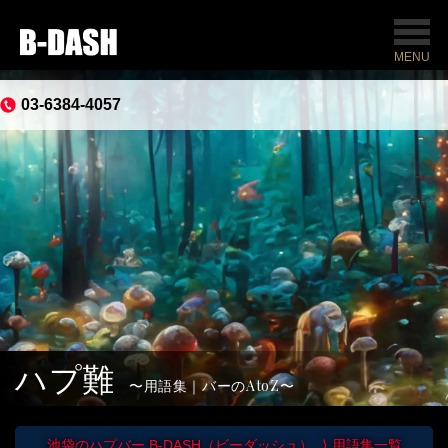
MENU
03-6384-4057
ハプ難
用語集｜バーのAtoZ
池袋のハプバー B-DASH（ビーダッシュ）
用語集一覧