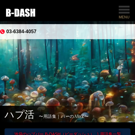
MENU
03-6384-4057
ハプ活
用語集｜バーのAtoZ
池袋のハプバー B-DASH（ビーダッシュ）
用語集一覧