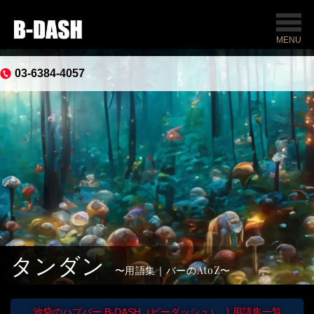
MENU
03-6384-4057
タンダン
用語集｜バーのAtoZ
池袋のハプバー B-DASH（ビーダッシュ）
用語集一覧