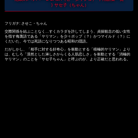
サセ子（ちゃん）
フリガナ: させこ・ちゃん
交際関係を結ぶことなく…すくカラダを許してしまう、貞操観念の低い女性
を指す侮蔑語である「ヤリマン」を少々ポップ（？）かつマイルド（？）に
くだいた、今では死語になりつつある昭和の隠語。
だがしかし、「相手に対する好奇心」を衝動とする「積極的ヤリマン」より
は、むしろ「漠然とした淋しさからくる人肌恋しさ」を衝動とする「消極的
ヤリマン」のことを「サセ子ちゃん」と呼ぶのが、より正確だと思われる。