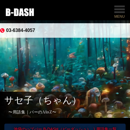
MENU
03-6384-4057
サセ子（ちゃん）
用語集｜バーのAtoZ
池袋のハプバー B-DASH（ビーダッシュ）
用語集一覧