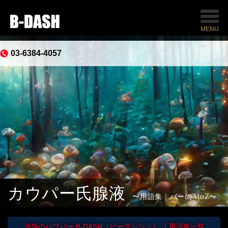
MENU
03-6384-4057
カウパー氏腺液
用語集｜バーのAtoZ
池袋のハプバー B-DASH（ビーダッシュ）
用語集一覧