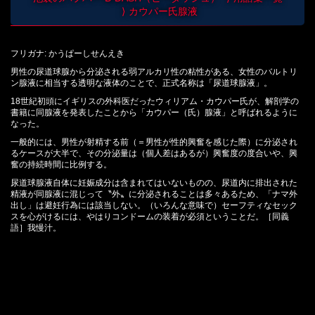
カウパー氏腺液
フリガナ: かうぱーしせんえき
男性の尿道球腺から分泌される弱アルカリ性の粘性がある、女性のバルトリ
ン腺液に相当する透明な液体のことで、正式名称は「尿道球腺液」。
18世紀初頭にイギリスの外科医だったウィリアム・カウパー氏が、解剖学の
書籍に同腺液を発表したことから「カウパー（氏）腺液」と呼ばれるように
なった。
一般的には、男性が射精する前（＝男性が性的興奮を感じた際）に分泌され
るケースが大半で、その分泌量は（個人差はあるが）興奮度の度合いや、興
奮の持続時間に比例する。
尿道球腺液自体に妊娠成分は含まれてはいないものの、尿道内に排出された
精液が同腺液に混じって〝外〟に分泌されることは多々あるため、「ナマ外
出し」は避妊行為には該当しない。（いろんな意味で）セーフティなセック
スを心がけるには、やはりコンドームの装着が必須ということだ。［同義
語］我慢汁。