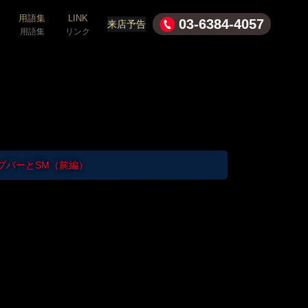
用語集
LINK
03-6384-4057
来店予告
用語集
リンク
8 ハプバーとSM（前編）