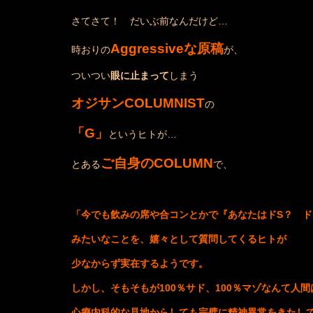
さてさて！ だいぶ前なんだけど…
Aggressive
な原稿
時おりの
が、
ついつい
眼に止まって
しまう
オジサン
COLUMNIST
の
「
G
」
というヒトが…
ご自身のCOLUMN
とある
で、
「今でも飲みの席や合コンとかで『あなたはドS？ ド
みたいなことを、嬉々として質問してくるヒトが
少なからず実在するようです。
しかし、そもそもが100％サド、100％マゾなんて人間
心療内科的な見地からしても完璧に精神異常をきたし