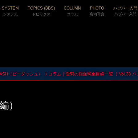
SYSTEM
TOPICS (BBS)
COLUMN
PHOTO
ハプバー入門
システム
トピックス
コラム
店内写真
ハプバー入門
DASH（ビーダッシュ）
コラム｜愛莉の顔面騎乗目線一覧
Vol.3
前編）