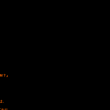
M？』
は、
ており、